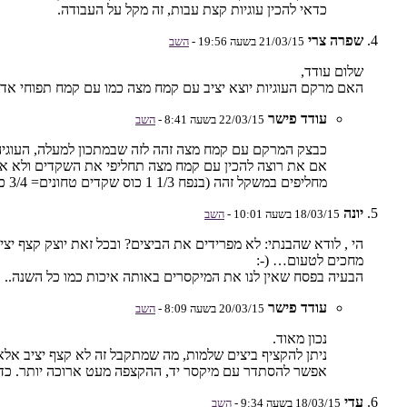
כדאי להכין עוגיות קצת עבות, זה מקל על העבודה.
שפרה צרי
21/03/15 בשעה 19:56 -
השב
שלום עודד,
האם מרקם העוגיות יוצא יציב עם קמח מצה כמו עם קמח תפוחי אדמ
עודד פישר
22/03/15 בשעה 8:41 -
השב
כבצק המרקם עם קמח מצה זהה לזה שבמתכון למעלה, העוגיה
אם את רוצה להכין עם קמח מצה תחליפי את השקדים ולא את 
מחליפים במשקל זהה (בנפח 1/3 1 כוס שקדים טחונים= 3/4 כוס קמח מצה דק)
יונה
18/03/15 בשעה 10:01 -
השב
הי , לודא שהבנתי: לא מפרידים את הביצים? ובכל זאת יוצק קצף יצי
מחכים לטעום… (-:
הבעיה בפסח שאין לנו את המיקסרים באותה איכות כמו כל השנה..
עודד פישר
20/03/15 בשעה 8:09 -
השב
נכון מאוד.
ניתן להקציף ביצים שלמות, מה שמתקבל זה לא קצף יציב אלא
אפשר להסתדר עם מיקסר יד, ההקצפה מעט ארוכה יותר. כדאי
עדי
18/03/15 בשעה 9:34 -
השב