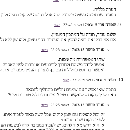
הערה כללית:
העוגיה שבתמונה עשויה מהבצק הזה אבל בגרסה של קמח מצה ולכן ה
שפרה צרי
17/03/15 בשעה 22:48 -
השב
שלום עודד, תודה על המתכון המעניין.
אם אני בכל זאת רוצה להכין את העוגיות בפני עצמן, ולהגישן ללא ג
עודד פישר
17/03/15 בשעה 23:28 -
השב
שתי האפשרויות מתאימות.
אפשר לרדד משטח ולחתוך לריבועים או צורות לפני האפייה – י
ואפשר בהחלט כתלוליות עם כף (לצורך העניין מעבדים את הבצק
רעיה
17/03/15 בשעה 22:29 -
השב
כתבת שאי אפשר עם שמנים נוזליים כתחליף לחמאה.
האם שמן קוקוס – שנוקשה בטמפ’ נמוכות גם לא טוב כתחליף?
עודד פישר
17/03/15 בשעה 23:25 -
השב
זה יכול להצליח עם שמן קוקוס אבל קשה מאוד לעבוד איתו.
לשמן קוקוס שני חסרונות:
א. הוא רגיש מאוד לחום, יש לעבוד בסביבה קרה (בשעות הערב