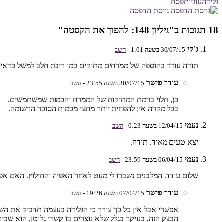
גלידה
עוגיות
פסח
גרסת הדפסה
18 תגובות ב"גיליון 148: להפוך את הקסטה"
ג'קי
30/07/15 בשעה 1:01 -
השב
תודה עודד בהוספה של ממרחים מתוקים כמו ריבת חלב למשל כדאי 
עודד פישר
30/07/15 בשעה 23:55 -
השב
כן, תלוי ברמת המתיקות של הממרח והכמות שמשתמשים.
בכל מקרה אין להפחית יותר מחצי מכמות הסוכר הרשומה.
נעמי
12/04/15 בשעה 0:23 -
השב
יצא טעים מאוד. תודה.
נעמי
06/04/15 בשעה 23:59 -
השב
שלום עודד. המלבנים נשברו לי מעט לאחר האפיה והחילוץ. האם 
עודד פישר
07/04/15 בשעה 19:26 -
השב
אפשרי אבל אין כל כך צורך כי הגלידה בעצמה תדביק את הש
הבצק הזה, בעיקר בגלל שלא נוצרים בו קשרי גלוטן, הוא שב