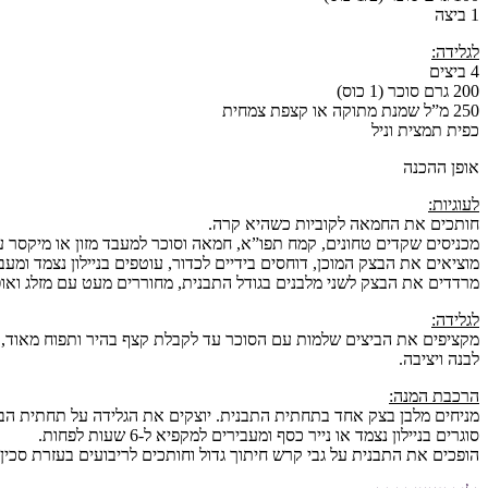
1 ביצה
לגלידה:
4 ביצים
200 גרם סוכר (1 כוס)
250 מ”ל שמנת מתוקה או קצפת צמחית
כפית תמצית וניל
אופן ההכנה
לעוגיות:
חותכים את החמאה לקוביות כשהיא קרה.
מכניסים שקדים טחונים, קמח תפו”א, חמאה וסוכר למעבד מזון או מיקסר ע
מוציאים את הבצק המוכן, דוחסים בידיים לכדור, עוטפים בניילון נצמד ומע
מרדדים את הבצק לשני מלבנים בגודל התבנית, מחוררים מעט עם מזלג ואופים ב-200 מעלות, 10-8 דקות עד שיבש ומתחיל להשחים. מק
לגלידה:
מקציפים את הביצים שלמות עם הסוכר עד לקבלת קצף בהיר ותפוח מאוד, 
לבנה ויציבה.
הרכבת המנה:
מניחים מלבן בצק אחד בתחתית התבנית. יוצקים את הגלידה על תחתית הבצ
סוגרים בניילון נצמד או נייר כסף ומעבירים למקפיא ל-6 שעות לפחות.
הופכים את התבנית על גבי קרש חיתוך גדול וחותכים לריבועים בעזרת סכי