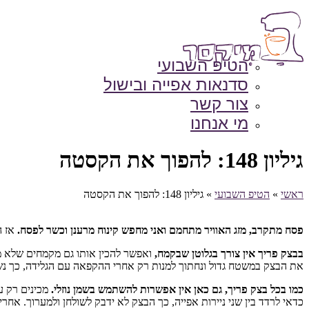
הטיפ השבועי
סדנאות אפייה ובישול
צור קשר
מי אנחנו
גיליון 148: להפוך את הקסטה
ראשי
»
הטיפ השבועי
»
גיליון 148: להפוך את הקסטה
פסח מתקרב, מזג האוויר מתחמם ואני מחפש קינוח מרענן וכשר לפסח.
אז הפעם שילבתי 2 מתכונים – ג
בבצק פריך אין צורך בגלוטן שבקמח,
ואפשר להכין אותו גם מקמחים שלא מכי
את הבצק במשטח גדול ונחתוך למנות רק אחרי ההקפאה עם הגלידה, כך נשמ
כמו בכל בצק פריך, גם כאן אין אפשרות להשתמש בשמן נוזלי.
מכינים רק ע
כדאי לרדד בין שני ניירות אפייה, כך הבצק לא ידבק לשולחן ולמערוך. אחר