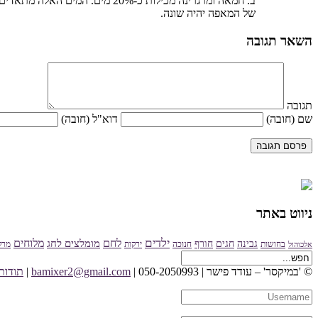
ב. חמאה ומרגרינה מכילות כ-0%
של המאפה יהיה שונה.
השאר תגובה
תגובה
שם
(חובה)
דוא"ל
(חובה)
ניווט באתר
ילדים
מלוחים
לחם
מומלצים לחג
גבינה
חגים
חורף
בחושות
חנוכה
ירקות
מרק
אלכוהול
© 'במיקסר' – עודד פישר
| 050-2050993 |
bamixer2@gmail.com
|
תודות