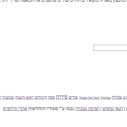
2 מים. המים האלה מתאדים מהבצק באפייה ומשאירים חללים זעירים שהופכים את המאפה ל
פירות
עוגיות
ש
פורים
פסח
קינוחים
ראש השנה
שבועות
ים
עצמאות
עשה זאת בעצמך
|
תנאי שימוש
|
תמיכה טכנית
| נבנה ע"י סטודיו התחדשות
אתרי וורדפרס