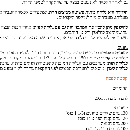
גם לאחר האפייה לא נוגעים בבצק עד שהתקרר לטמפ’ החדר.
הגלידה היא גלידה ביתית פשוטה מביצים חיות.
מעלות). מעבירים מיד למיקסר ומקציפים.
לחילופין ניתן להכין את המתכון הזה גם עם גלידה קנויה:
אחרי הכנת הבצק מ
עד שמתייצב לחלוטין ורק אז חותכים.
חשוב! אין להפשיר לגמרי גלידה קפואה, אחרי הפשרה הגלידה נהרסת ואי 
גיוונים
לעוגיות בטעמים:
מוסיפים לבצק קינמון, גרידת תפוז וכד’. לעוגיות חומות מו
לגלידה שוקולד:
ממיסים 150 גרם שוקולד עם 1/2 חב’ שמנת, מקררים חלקית ומערבבים עם הגלידה המוכנה בשלב ההקצפה האחרונה.
לגלידה תות:
מערבבים עם הגלידה המוכנה קונפיטורת תותים טחונה. ערבוב
לגלידה לימון:
מוסיפים לתערובת הביצים לפני ההקצפה גרידת לימון ומעט מיץ
קסטה לפסח
החומרים
לתבנית מלבנית 20X30
לעוגיות:
130 גרם שקדים טחונים (1/3 1 כוס)
120 גרם קמח תפו”א (1 כוס)
200 גרם חמאה
100 גרם סוכר (1/2 כוס)