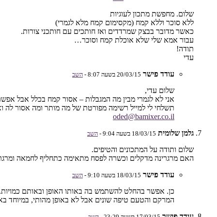
שלום. מחפשת מתכון לעוגיות
ללא סוכר וללא קמח (מקסימום קמח מלא לגמרי)
כאשר מדובר בבצק שמרדדים ואז חותכים עם חותכני צורות.
עבור אמא שלי שלא אוכלת קמח וסוכר…
תודה!
עדי
עודד פישר
20/03/15 בשעה 8:07 -
השב
שלום עדי,
אני לא לגמרי מבין מה המגבלות – אסור קמח בכלל אבל אפשר
תשלחי לי למייל רשימה מפורטת של מה מותר ומה אסור לה ו
oded@bamixer.co.il
גלמן שלומית
18/03/15 בשעה 9:04 -
השב
שלום ותודה על המתכונים והטיפים.
האם מרגרינה מדקלים וכשרה לפסח מתאימה כתחליף לחמאה ומרגרי
עודד פישר
18/03/15 בשעה 9:10 -
השב
כן. אפשר בהחלט להשתמש בה באותו האופן ובאותם כמויות.
המרקם והטעם טיפה שונים אבל לא באופן מהותי, במיוחד באפ
עודד פישר
17/03/15 בשעה 23:29 -
השב