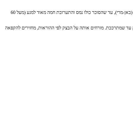
למקפידים אפשר להעביר את הביצים פיסטור: מערבבים את הביצים עם הסוכר מעל סיר עם מים חמים (באן-מרי), עד שהסוכר כולו נמס והתערובת חמה מאוד למגע (מעל 60
 עד שמתרככת. מורחים אותה על הבצק לפי ההוראות, מחזירים להקפאה