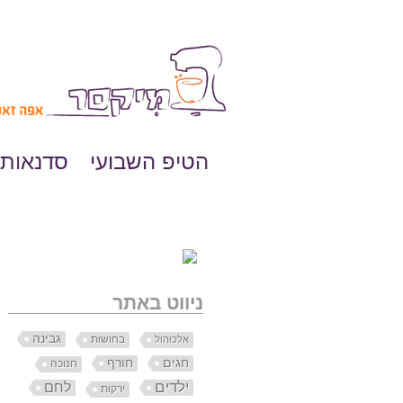
הטיפ השבועי
סדנאות 
ניווט באתר
גבינה
בחושות
אלכוהול
חורף
חגים
חנוכה
ילדים
לחם
ירקות