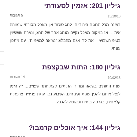
גיליון 201: אזמין לסעודתי
5 תגובות
15/10/16
בשונה מכל החגים היהודיים, לחג סוכות אין מאכל מסורתי שמזוהה
איתו… אז במקום מאכל נקיים מנהג אחר של החג, ונארח אושפיזין
בטיפ השבועי – את קרן אגם מהבלוג “נשואה למאפייה”, עם מתכון
עונתי.
גיליון 180: התות שבקצפת
14 תגובות
19/02/16
עונת התותים בשיאה ומחירי התותים קצת יותר שפויים… זה הזמן
לנצל אותם להכין עוגות וקינוחים. השבוע נכין עוגת פריזייה צרפתית
קלאסית, בגרסה ביתית ופשוטה להכנה.
גיליון 144: איך אוכלים קרמבו?