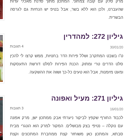
מרק סלק עם קובה צמחוני. המתכון מתוך סדנת מאכלי עדות
שהעברנו, ולכן הוא ללא בשר, אבל בטיפ יש הנחיות גם לגרסה
הבשרית.
גיליון 272: למהדרין
4 תגובות
30/01/20
ט”ו בשבט המתקרב ושלל פירות הדר בחנויות, ממש קרצו לי להכין
סלט הדרים טרי ומתוק. הכנת הפירות לסלט דורשת התעסקות
ומעט מיומנות, אבל הוא טעים כל-כך ושווה את ההשקעה.
גיליון 271: מעיל ואפונה
3 תגובות
16/01/20
לכבוד החורף שקפץ לביקור ניערתי אבק ממתכון ישן, מרק אפונה
עם נוקלה – נטיפי בצק מבושלים. המקור למרק הוא הונגרי מבית
סבתא, והמתכון כאן משוחזר קצת ממחברת המתכונים וקצת