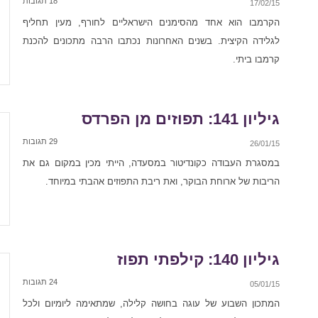
18 תגובות
17/02/15
הקרמבו הוא אחד מהסימנים הישראליים לחורף, מעין תחליף
לגלידה הקיצית. בשנים האחרונות נכתבו הרבה מתכונים להכנת
קרמבו ביתי.
גיליון 141: תפוזים מן הפרדס
29 תגובות
26/01/15
במסגרת העבודה כקונדיטור במסעדה, הייתי מכין במקום גם את
הריבות של ארוחת הבוקר, ואת ריבת התפוזים אהבתי במיוחד.
גיליון 140: קילפתי תפוז
24 תגובות
05/01/15
המתכון השבוע של עוגה בחושה קלילה, שמתאימה ליומיום ולכל