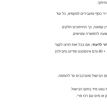
חיתוך.
יר כסף ומעבירים למקפיא, כל עוד
ן קפואה, כך החיתוכים חלקים
כשעה להפשרה ומגישים.
ר לדעתי.
אם בכל זאת תרצו לקצר
את התהליך החליפו את הקרם ב-2 חב’ שמנת מתוקה + כוס חלב + 80 גרם אינסטנט פודינג (חבילה)
 שוקולד מיד בתום הבישול ומערבבים עד להמסה.
או מים עם רכז פרי.