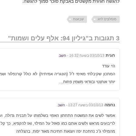
להגשה חגיגית מקשטים באבקת סוכר סמוך להגשה.
מומלצים לחג
שבועות
3 תגובות ב"גיליון 94: אלף עלים ושמות"
חגית
03/10/13 בשעה 16:32 -
השב
היי עודד
המתכון שקיבלתי מאימי ז”ל (הונגריה אמיתית) לא כולל קורנפלור ושמ
יותר אותנטי ובוודאי משמין פחות…
נחמה
03/10/13 בשעה 13:27 -
השב
אפשר לשים את המשטח התחתון האפוי בשלמותו על תבנית גדולה, ועלי
לריבועים מראש ולשים אותם כמו פאזל על המילוי, ואז להקפיא, כך קל
מהמילוי ג”כ נחתכת יפה ויוצאות חתיכות מאוד יפות, בהצלחה