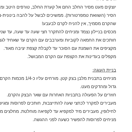
יוצקים מעט מסיר החלב החם אל קערת החלב, טורפים היטב ומח
הסיר (השוואת טמפרטורות). ממשיכים לבשל על להבה בינונית-נ
שהקרם מסמיך, אין להניח לקרם לבעבע!
מכסים בניילון נצמד ומניחים להתקרר חצי שעה עד שעה, עד שנעים למגע (
חותכים את החמאה לקוביות ומערבבים עם הקרם עד שאחיד לגמר
מקציפים את השמנת עם הסוכר עד לקבלת קצפת יציבה מאוד.
מקפלים בעדינות את הקצפת עם הקרם המבושל.
בניית העוגה:
מניחים בתבנית מלבן בצק קטן
גדול ומהדקים מעט.
חוזרים על הפעולה בתבניות האחרות עם שאר הבצק והקרם.
מעבירים למקרר לכחצי שעה להתייצבות, חותכים לפרוסות ומגיש
לחילופין, מעבירים מיד למקפיא עד לקפיאה מוחלטת. מחלצים מה
מניחים לפרוסות להפשיר כשעה לפני ההגשה.