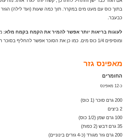
אם הגזר כבר ישן והתחיל להתרכך, קשה יותר לגרד אותו. מה עוש
בתוך כוס עם מעט מים במקרר. תוך כמה שעות (ועד לילה) הגזר י
כבעבר.
לעוגות בריאות יותר אפשר להמיר את הקמח בקמח מלא:
מש
ומוסיפים 1/4 כוס מים. כמו כן את הסוכר אפשר להחליף בסוכר חום ולהפחית עד לחצי הכמות.
מאפינס גזר
החומרים
כ-12 מאפינס
200 גרם סוכר (1 כוס)
2 ביצים
100 גרם שמן (1/2 כוס)
35 גרם דבש (2 כפות)
200 גרם גזר מגורד (כ-4 גזרים בינוניים)