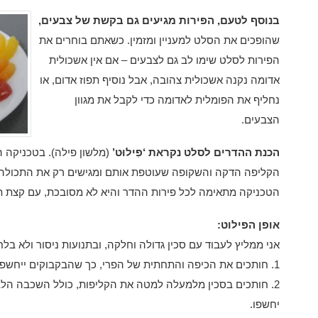
בנוסף לטעם, הפירות מגיעים גם בקשת של צבעים,
שהופכים את הסלט למעניין ומזמין. כשאתם בוחרים את
הפירות לסלט שימו לב גם לצבעים – אם אין אשכולית
אדומה נקנה אשכולית צהובה, אבל נוסיף תפוז אדום, או
נחליף את הפומלית לאדומה כדי לקבל את מגוון
הצבעים.
הכנת ההדרים לסלט נקראת ‘פִילוּט’
(מלשון פילה). בטכניקה ה
הקליפה הדקה והשקופה שעוטפת אותם ומגישים רק את התכולה 
הטכניקה מתאימה לכל פירות ההדר והיא לא מסובכת, עם קצת תר
אופן הפילוט:
אני ממליץ לעבוד עם סכין גדולה וחלקה, ובתנועות ניסור ולא בלח
1. חותכים את הכיפה והתחתית של הפרי, כך שהבקבוקים ייחשפו מעט.
2. חותכים בסכין מלמעלה למטה את הקליפות, כולל השכבה הלב
יחשפו.