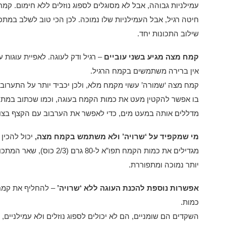
עמילניות גבוהה, אבל לא מסוגלים לספוג נוזלים ללא חימום. קמ
חיטה רגיל, אבל העמילניות שלו נמוכה. לכן הכי טוב לשלב במתכו
שילוב התכונות יחד.
קמח מצה מגיע בשני עוביים
– רגיל ודק לעוגה. לאפיית עוגות
אין ברירה משתמשים בקמח הרגיל.
קמח מצה ‘שמורה’ עשוי מקמח מלא, ולכן יכביד יותר על התערוב
בו אפשר להקטין מעט את כמות הקמח בעוגה, וכמו שכתוב במתכ
מדללים אותה במעט מים, כדי לאפשר את הערבוב עם הקצף בצו
מי שמקפיד על ‘שרויה’ ולא משתמש בקמח מצה,
יכול להכין
מגדילים את כמות הקמח תפו”א ל-
יותר נמוכה ומתפוררת.
אפשרות נוספת להכנת העוגה ללא ‘שרויה’
– להחליף את קמח
כמות.
השקדים הם שומניים, הם לא יכולים לספוג נוזלים ולא עמילניים,