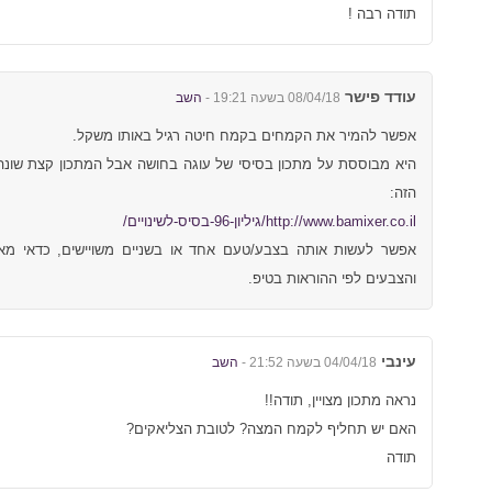
תודה רבה !
עודד פישר
08/04/18 בשעה 19:21 -
השב
אפשר להמיר את הקמחים בקמח חיטה רגיל באותו משקל.
היא מבוססת על מתכון בסיסי של עוגה בחושה אבל המתכון קצת שונה,
הזה:
http://www.bamixer.co.il/גיליון-96-בסיס-לשינויים/
אפשר לעשות אותה בצבע/טעם אחד או בשניים משויישים, כדאי מ
והצבעים לפי ההוראות בטיפ.
עינבי
04/04/18 בשעה 21:52 -
השב
נראה מתכון מצויין, תודה!!
האם יש תחליף לקמח המצה? לטובת הצליאקים?
תודה