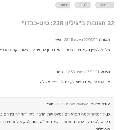
בחושות
ילדים
פסח
32 תגובות ב"גיליון 238: טיט-כבדו"
דבורה
22/03/21 בשעה 23:15 -
השב
שלום! לעניין הקמחים בפסח – האם ניתן להמיר קורנפלור בקמח תפו”א
מיטל
26/03/21 בשעה 12:53 -
השב
אני המרתי קמח תפוא לקורנפלור ויצא מעולה.
עודד פישר
20/05/21 בשעה 12:32 -
השב
כן, קורנפלור וקמח תפו”א הם כמעט אותו הדבר וניתן להחליף ביניהם בכ
רק יש לשים לב לתכונה אחת – קמח תפו”א נוטה לשקוע לתחתית בבל
קורנפלור.