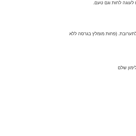
לעוגה לחות וגם טעם.
ס שוקולד צ’יפס לתערובת. (פחות מומלץ בגרסה ללא