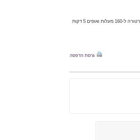
אופים 25-20 דקות עד להשחמה מלאה ויפה, מנמיכים את הטמפרטורה ל-160 מעלות ואופים 5 דקות
גרסת הדפסה