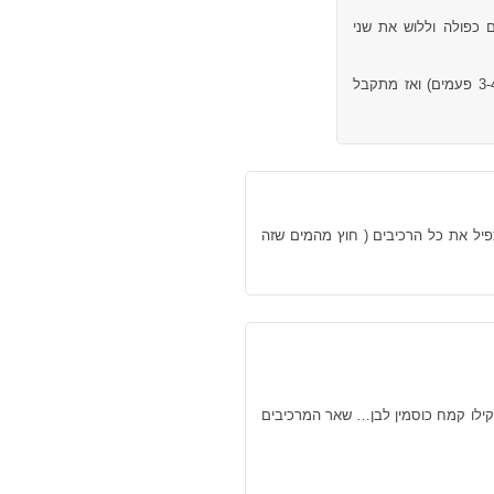
 כפולה וללוש את שני
(ללוש כ-3 דקות ולתת מנוחה 3 דקות, לחזור על הסבב הזה לפחות 3-4 פעמים) ואז מתקבל
 קילו קמח , אז צריך להכפיל את כל הרכיבים ( חוץ מהמים שזה
 קילו קמח כוסמין לבן… שאר המרכיבים