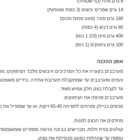
8 גרם מלח (כף שטוחה)
14 גרם שמרים יבשים (3 כפות שטוחות)
180 גרם סוכר (מעט פחות מכוס)
80 גרם דבש (4 כפות)
400 גרם מים (2/3 1 כוס)
100 גרם צימוקים (1 כוס)
אופן ההכנה
מערבבים בקערה את כל המרכיבים היבשים מלבד הצימוקים. מוס
והמים ומערבבים עד שמתקבלת תערובת אחידה. בידיים משומנות
עד לקבלת בצק חלק וגמיש מאוד.
מערבבים פנימה את הצימוקים.
מכסים בניילון ומניחים לתפיחה 60-40 דקות, או עד שמגדיל את נפחו באופן בולט.
מחלקים את הבצק למנות.
קולעים צורת חלות, מברישים בביצה טרופה ומפזרים שומשום/פרג
נוספת עד שהחלות כמעט מכפילות את נפחן.