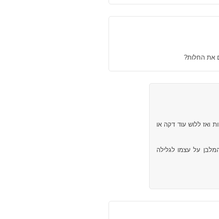
ם את החלות?
ה, כדאי ללוש את הבצק עד שגמיש, מניחים לו לנוח 3-5 דקות ואז ללוש עוד דקה או
מלבן על עצמו לגלילה