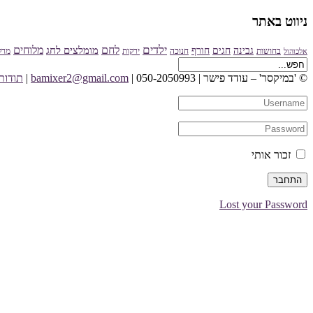
ניווט באתר
ילדים
מלוחים
לחם
מומלצים לחג
גבינה
חגים
חורף
בחושות
חנוכה
ירקות
מרק
אלכוהול
© 'במיקסר' – עודד פישר
| 050-2050993 |
bamixer2@gmail.com
|
תודות
זכור אותי
Lost your Password