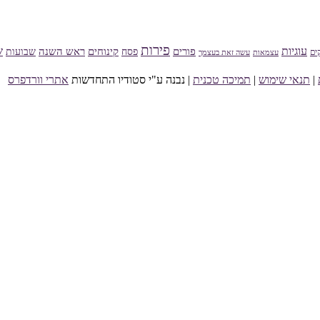
פירות
עוגיות
ש
פורים
פסח
קינוחים
ראש השנה
שבועות
ים
עצמאות
עשה זאת בעצמך
|
תנאי שימוש
|
תמיכה טכנית
| נבנה ע"י סטודיו התחדשות
אתרי וורדפרס